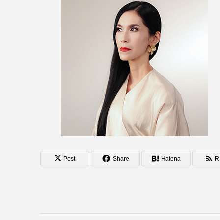
Post
Share
Hatena
R