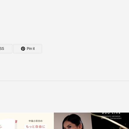
SS
Pin it