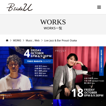
WORKS
WORKS一覧
WORKS
Music
,
Web
Live Jazz & Bar Proust Osaka