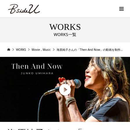
WORKS
WORKS一覧
WORKS
Movie
,
Music
海原純子さんの「Then And Now」の動画を制作しました