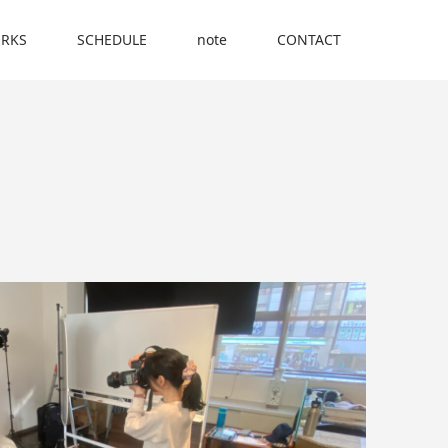
RKS
SCHEDULE
note
CONTACT